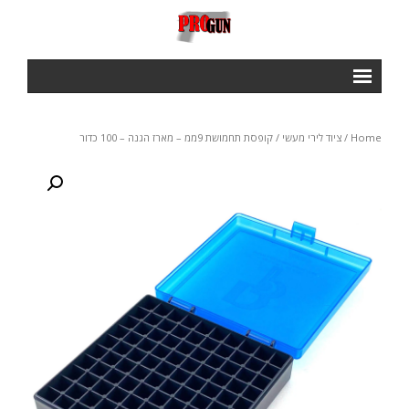
ראשי
Home
/
ציוד לירי מעשי
/ קופסת תחמושת 9ממ – מארז הגנה – 100 כדור
Courses
- IPSC BASIC COURSE
- IROA RANGE OFFICERS COURSE
- NROI IPCS RANGE OFFICERS COURSE
GALLERY
חנות
תנאי שימוש ותקנון
צור קשר