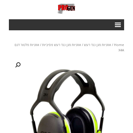
ראשי
Home
/
אוזניות מגן נגד רעש
/
אוזניות מגן נגד רעש פסיביות
/ אוזניות פלטור דגם
Courses
X4A
- IPSC BASIC COURSE
- IROA RANGE OFFICERS COURSE
- NROI IPCS RANGE OFFICERS COURSE
GALLERY
חנות
תנאי שימוש ותקנון
צור קשר