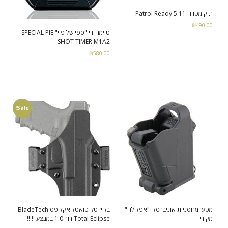
תיק מטווח Patrol Ready 5.11
₪
490.00
טיימר ירי "ספיישל פיי" SPECIAL PIE
SHOT TIMER M1A2
Add to cart
₪
580.00
Select options
Sale!
מטען מחסניות אוניברסלי "אפלולה"
בליידטק טואטל אקליפס BladeTech
מקורי
Total Eclipse דור 1.0 במבצע !!!!!