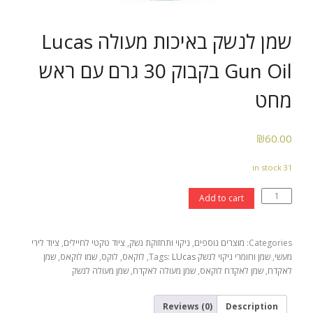
שמן לנשק באיכות מעולה Lucas
Gun Oil בקבוק 30 גרם עם ראש
מחט
₪
60.00
31 in stock
שמן
Add to cart
לנשק
באיכות
מעולה
Categories:
מוצרים נוספים
,
ניקוי ותחזוקת נשק
,
ציוד טקטי לחיילים
,
ציוד לירי
Lucas
מעשי
,
שמן וחומרי ניקוי לנשק
LUcas
Tags:
,
לוקאס
,
לוקס
,
שמו לוקאס
,
שמן
Gun
לאקדח
,
שמן לאקדח לוקאס
,
שמן מעולה לאקדח
,
שמן מעולה לנשק
Oil
בקבוק
30
Reviews (0)
Description