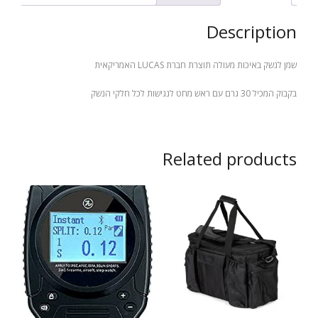
גרם
עם
Description
ראש
מחט
quantity
שמן לנשק באיכות מעולה תוצרת חברת LUCAS האמריקאית
בקבוק המכיל 30 גרם עם ראש מחט לנגישות לכל חלקי הנשק
Related products