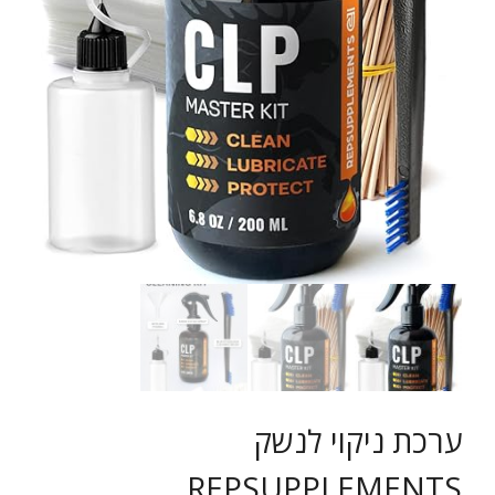
קורסים
- קורס ירי מעשי
- קורס שופטי ירי מעשי – מקומי -NROI
- קורס שופטים בינלאומיים – IROA
הדרכות ושרותים
- הכשרות ואימוני ירי מבצעי
ערכת ניקוי לנשק
REPSUPPLEMENTS