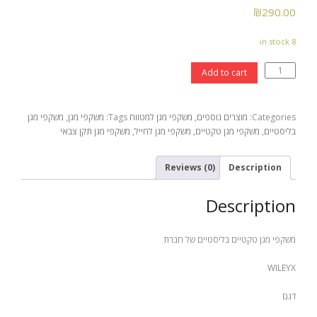
₪
290.00
8 in stock
קורסים
משקפי
Add to cart
- קורס ירי מעשי
מגן
טקטיים
- קורס שופטי ירי מעשי – מקומי -NROI
בליסטיים
Categories:
מוצרים נוספים
,
משקפי מגן למטווח
Tags:
משקפי מגן
,
משקפי מגן
של
- קורס שופטים בינלאומיים – IROA
בליסטיים
,
משקפי מגן טקטיים
,
משקפי מגן לחייל
,
משקפי מגן תקן צבאי
חברת
WILEYX
הדרכות ושרותים
דגם
Reviews (0)
Description
SABER
- הכשרות ואימוני ירי מבצעי
quantity
Description
משקפי מגן טקטיים בליסטיים של חברת
WILEYX
דגם