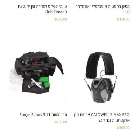
מטען מחסניות אוניברסלי "אפלולה"
טיימר פאקט למדידת זמן ירי Pact
מקורי
Club Timer 3
₪
780.00
₪
120.00
Add to cart
Select options
CALDWELL E-MAX PRO אוזניות מגן
תיק מטווח Range Ready 5.11
אלקטרוניות נגד רעש
₪
790.00
₪
300.00
Add to cart
Select options