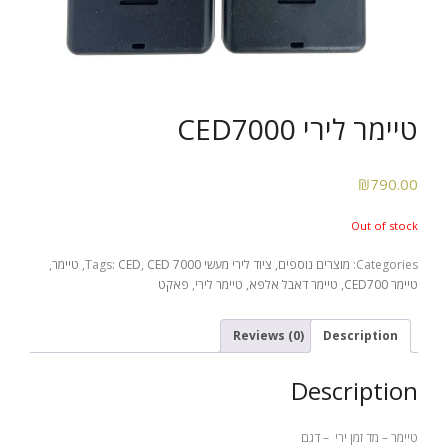
קורסים
- קורס ירי מעשי
טיימר לירי CED7000
- קורס שופטי ירי מעשי – מקומי -NROI
- קורס שופטים בינלאומיים – IROA
₪
790.00
הדרכות ושרותים
Out of stock
- הכשרות ואימוני ירי מבצעי
Categories:
מוצרים נוספים
,
ציוד לירי מעשי
CED 7000
,
CED
Tags:
,
טיימר
,
טיימר CED700
,
טיימר דאבל אלפא
,
טיימר לירי
,
פאקט
Reviews (0)
Description
Description
טיימר – מד זמן ירי – דגם