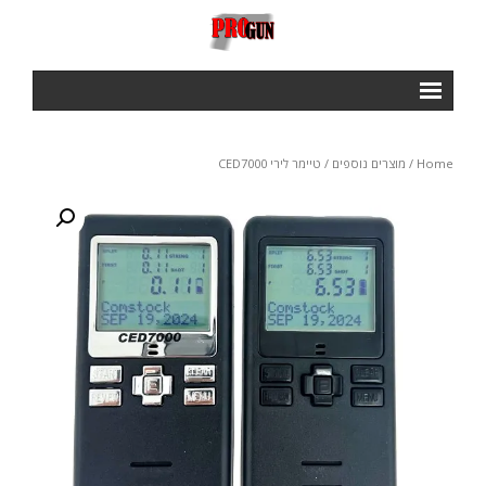
ראשי
Home
/
מוצרים נוספים
/ טיימר לירי CED7000
Courses
- IPSC BASIC COURSE
- IROA RANGE OFFICERS COURSE
- NROI IPCS RANGE OFFICERS COURSE
GALLERY
חנות
תנאי שימוש ותקנון
צור קשר