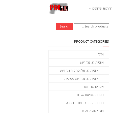
הדרכות ושרותים
Search
Search
for:
PRODUCT CATEGORIES
אדג'
אוזניות מגן נגד רעש
אוזניות מגן אלקטרוניות נגד רעש
אוזניות מגן נגד רעש פסיביות
אטמים נגד רעש
חגורות לנשיאת אקדח
חגורות נקסטבלט מנגנון ראצ'ט
מוצרי REAL AVID