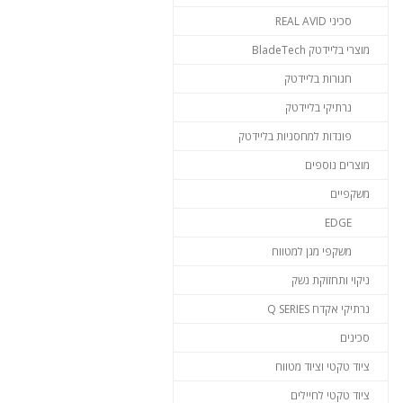
סכיני REAL AVID
מוצרי בליידטק BladeTech
חגורות בליידטק
נרתיקי בליידטק
פונדות למחסניות בליידטק
מוצרים נוספים
משקפיים
EDGE
משקפי מגן למטווח
ניקוי ותחזוקת נשק
נרתיקי אקדח Q SERIES
סכינים
ציוד טקטי וציוד מטווח
ציוד טקטי לחיילים