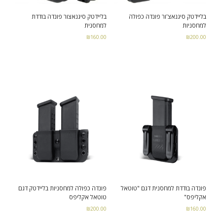
בליידטק סיגנאצ'ור פונדה כפולה
בליידטק סיגנאצור פונדה בודדת
למחסניות
למחסנית
קורסים
₪
160.00
₪
200.00
- קורס ירי מעשי
Add to cart
Add to cart
- קורס שופטי ירי מעשי – מקומי -NROI
- קורס שופטים בינלאומיים – IROA
הדרכות ושרותים
- הכשרות ואימוני ירי מבצעי
פונדה בודדת למחסנית דגם "טוטאל
פונדה כפולה למחסניות בליידטק דגם
אקליפס"
טוטאל אקליפס
₪
200.00
₪
160.00