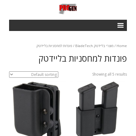
ראשי
Home
/
מוצרי בליידטק BladeTech
/ פונדות למחסניות בליידטק
Courses
פונדות למחסניות בליידטק
- IPSC BASIC COURSE
- IROA RANGE OFFICERS COURSE
Showing all 5 results
- NROI IPCS RANGE OFFICERS COURSE
GALLERY
חנות
תנאי שימוש ותקנון
צור קשר