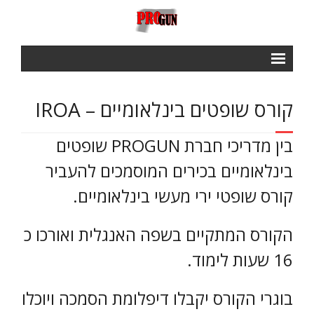
ראשי
קורס שופטים בינלאומיים – IROA
Courses
- IPSC BASIC COURSE
בין מדריכי חברת PROGUN שופטים
בינלאומיים בכירים המוסמכים להעביר
- IROA RANGE OFFICERS COURSE
קורס שופטי ירי מעשי בינלאומיים.
- NROI IPCS RANGE OFFICERS COURSE
GALLERY
הקורס המתקיים בשפה האנגלית ואורכו כ
חנות
16 שעות לימוד.
תנאי שימוש ותקנון
בוגרי הקורס יקבלו דיפלומת הסמכה ויוכלו
צור קשר