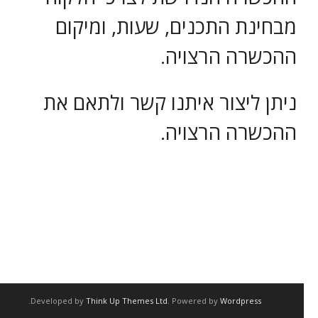
מבחינת התכנים, שעות, ומיקום
קורסים
ההכשרה הרצויה.
- קורס ירי מעשי
ניתן ליצור איתנו קשר ולתאם את
- קורס שופטי ירי מעשי – מקומי -NROI
ההכשרה הרצויה.
- קורס שופטים בינלאומיים – IROA
הדרכות ושרותים
- הכשרות ואימוני ירי מבצעי
.
Developed by
Think Up Themes Ltd
. Powered by
Wordpress