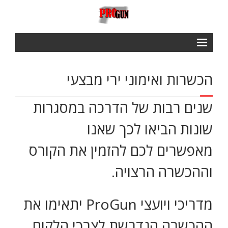
ראשי
הכשרות ואימוני ירי מבצעי
Courses
- IPSC BASIC COURSE
שנים רבות של הדרכה במסגרות
- IROA RANGE OFFICERS COURSE
שונות הביאו לכך שאנו
- NROI IPCS RANGE OFFICERS COURSE
מאפשרים לכם להזמין את הקורס
GALLERY
וההכשרה הרצויה.
חנות
מדריכי ויועצי ProGun יתאימו את
תנאי שימוש ותקנון
צור קשר
ההכשרה הנדרשת לצרכי הלקוח