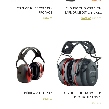
אוזניות אלקטרוניות למטווח עם
אוזניות אלקטרוניות פלטור דגם
בלוטוט' דגם EARMOR M300T
PROTAC 3
קורסים
₪
670.00
₪
420.00
₪
460.00
- קורס ירי מעשי
Read more
Select options
- קורס שופטי ירי מעשי – מקומי -NROI
- קורס שופטים בינלאומיים – IROA
הדרכות ושרותים
- הכשרות ואימוני ירי מבצעי
אוזניות אלקטרונית בלוטות' עם כריות
אוזניות דגם Peltor X3A
גל PRO PROTECT 3M
₪
205.00
₪
690.00
Add to cart