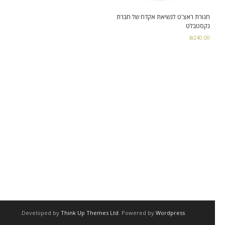
חגורת ראצ'ט לנשיאת אקדח של חברת
נקסטבלט
קורסים
₪
240.00
- קורס ירי מעשי
Select options
- קורס שופטי ירי מעשי – מקומי -NROI
- קורס שופטים בינלאומיים – IROA
הדרכות ושרותים
- הכשרות ואימוני ירי מבצעי
.
Developed by
Think Up Themes Ltd
. Powered by
Wordpress